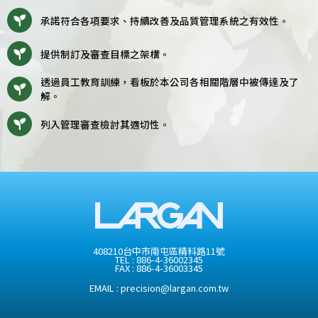
承諾符合各項要求、持續改善及品質管理系統之有效性。
提供制訂及審查目標之架構。
透過員工教育訓練，看板於本公司各相關階層中被傳達及了
解。
列入管理審查檢討其適切性。
408210台中市南屯區精科路11號
TEL :
886-4-36002345
FAX : 886-4-36003345
EMAIL :
precision@largan.com.tw